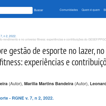
Comunidades
Quem é quem
B
Buscar
7, n 2, 2022.
 alto-rendimento e no universo fitness: experiências e contribuições do GESEF/
re gestão de esporte no lazer, no
itness: experiências e contribuiç
(Autor),
(Autor),
eira
Marilia Martins Bandeira
Leonard
rte - RGNE v. 7, n 2, 2022.