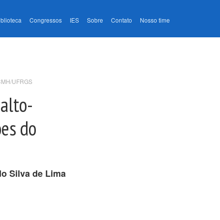
iblioteca
Congressos
IES
Sobre
Contato
Nosso time
PPGCMH/UFRGS
 alto-
ões do
o Silva de Lima