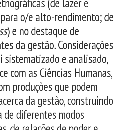
tnográficas (de lazer e
 para o/e alto-rendimento; de
ss
) e no destaque de
ates da gestão. Considerações
i sistematizado e analisado,
ace com as Ciências Humanas,
com produções que podem
cerca da gestão, construindo
a de diferentes modos
s, de relações de poder e