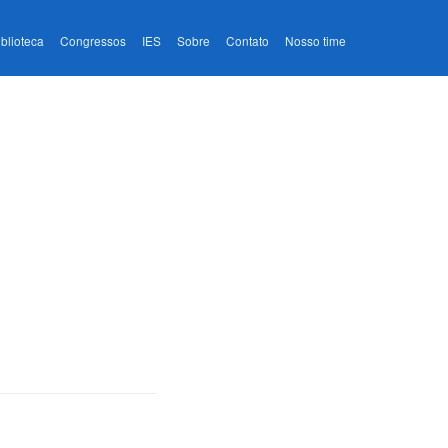
iblioteca
Congressos
IES
Sobre
Contato
Nosso time