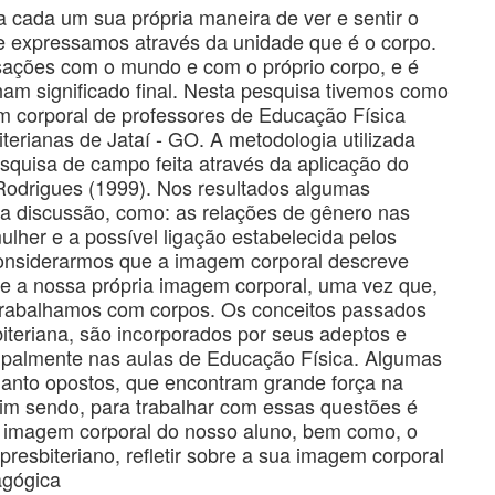
cada um sua própria maneira de ver e sentir o
 expressamos através da unidade que é o corpo.
sações com o mundo e com o próprio corpo, e é
am significado final. Nesta pesquisa tivemos como
em corporal de professores de Educação Física
terianas de Jataí - GO. A metodologia utilizada
esquisa de campo feita através da aplicação do
Rodrigues (1999). Nos resultados algumas
ara discussão, como: as relações de gênero nas
lher e a possível ligação estabelecida pelos
considerarmos que a imagem corporal descreve
re a nossa própria imagem corporal, uma vez que,
trabalhamos com corpos. Os conceitos passados
biteriana, são incorporados por seus adeptos e
cipalmente nas aulas de Educação Física. Algumas
anto opostos, que encontram grande força na
sim sendo, para trabalhar com essas questões é
da imagem corporal do nosso aluno, bem como, o
resbiteriano, refletir sobre a sua imagem corporal
agógica