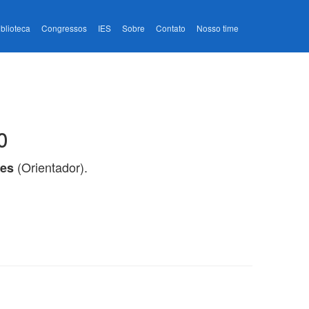
iblioteca
Congressos
IES
Sobre
Contato
Nosso time
o
(Orientador).
res