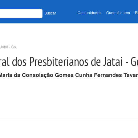
Comunidades
Quem é quem
B
Buscar
Jatai - Go
l dos Presbiterianos de Jatai - G
Maria da Consolação Gomes Cunha Fernandes Tava