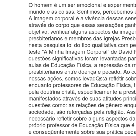
O homem é um ser emocional e experimenta 
mundo e as coisas. Sentimos, percebemos e
A imagem corporal é a vivência dessas sen
através do corpo que essas sensações ganh
objetivo, verificar alguns aspectos da imag
presbiterianos e membros das Igrejas Presbi
nesta pesquisa foi do tipo qualitativa com p
teste "A Minha Imagem Corporal" de David 
questões significativas foram levantadas p
aulas de Educação Física, a repressão da mu
presbiterianos entre doença e pecado. Ao 
nossas ações, somos levadQs:a reflétir sob
enquanto professores de Educação Física, 
pela doutrina cristã, especificamente a pres
manifestados através de suas atitudes prin
questões como: as relações de gênero enqu
sociedade, são reforçadas pela religião. As
necessário refletir sobre alguns aspectos 
próprio professor de Educação Física que é p
e conseqüentemente sobre sua prática ped