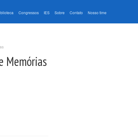
iblioteca
Congressos
IES
Sobre
Contato
Nosso time
ras
s e Memórias