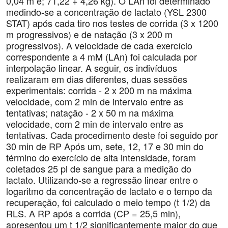
0,04 m e; 71,22 + 4,26 kg). O LAn foi determinado
medindo-se a concentração de lactato (YSL 2300
STAT) após cada tiro nos testes de corrida (3 x 1200
m progressivos) e de natação (3 x 200 m
progressivos). A velocidade de cada exercício
correspondente a 4 mM (LAn) foi calculada por
interpolação linear. A seguir, os indivíduos
realizaram em dias diferentes, duas sessões
experimentais: corrida - 2 x 200 m na máxima
velocidade, com 2 min de intervalo entre as
tentativas; natação - 2 x 50 m na máxima
velocidade, com 2 min de intervalo entre as
tentativas. Cada procedimento deste foi seguido por
30 min de RP Após um, sete, 12, 17 e 30 min do
término do exercício de alta intensidade, foram
coletados 25 pl de sangue para a medição do
lactato. Utilizando-se a regressão linear entre o
logaritmo da concentração de lactato e o tempo da
recuperação, foi calculado o meio tempo (t 1/2) da
RLS. A RP após a corrida (CP = 25,5 min),
apresentou um t 1/2 significantemente maior do que