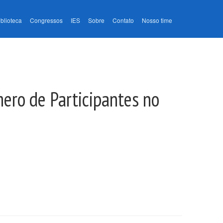
iblioteca
Congressos
IES
Sobre
Contato
Nosso time
ero de Participantes no