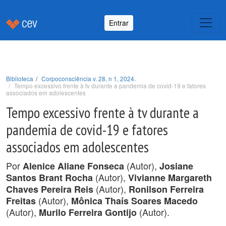
Entrar
Biblioteca
Corpoconsciência v. 28, n 1, 2024.
Tempo excessivo frente à tv durante a pandemia de covid-19 e fatores
associados em adolescentes
Tempo excessivo frente à tv durante a
pandemia de covid-19 e fatores
associados em adolescentes
Por
(Autor),
Alenice Aliane Fonseca
Josiane
(Autor),
Santos Brant Rocha
Vivianne Margareth
(Autor),
Chaves Pereira Reis
Ronilson Ferreira
(Autor),
Freitas
Mônica Thaís Soares Macedo
(Autor),
(Autor).
Murilo Ferreira Gontijo