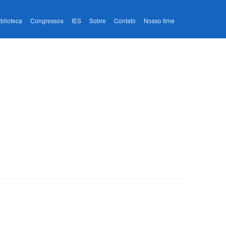
iblioteca
Congressos
IES
Sobre
Contato
Nosso time