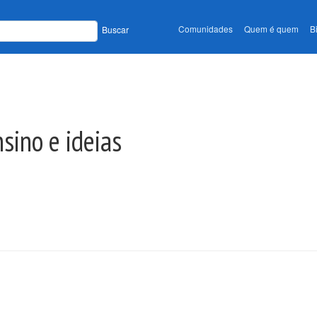
Comunidades
Quem é quem
B
Buscar
nsino e ideias