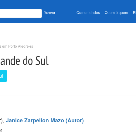
Comunidades
Quem é quem
B
Buscar
s em Porto Alegre-rs
rande do Sul
ul
r),
.
Janice Zarpellon Mazo (Autor)
49