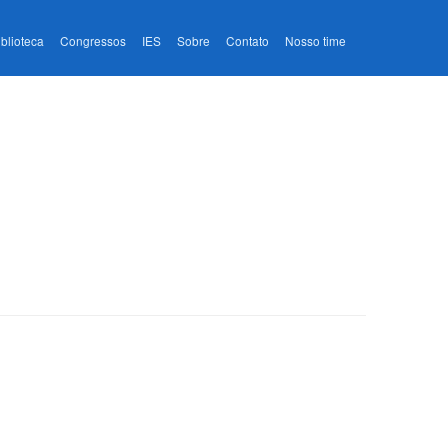
iblioteca
Congressos
IES
Sobre
Contato
Nosso time