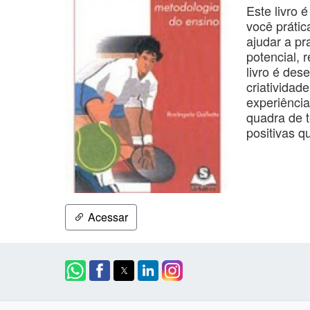
Este livro 
você prátic
ajudar a pr
potencial, 
livro é des
criatividad
experiência
quadra de t
positivas 
Acessar