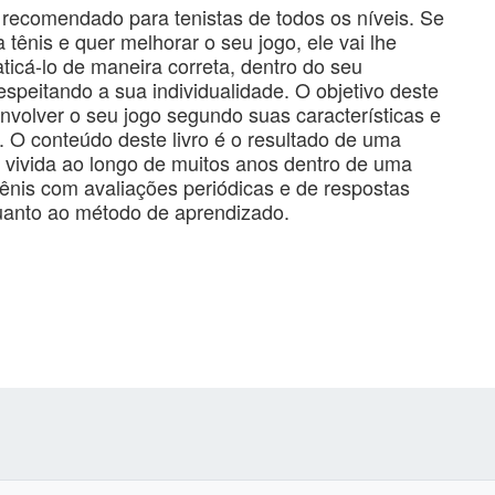
é recomendado para tenistas de todos os níveis. Se
a tênis e quer melhorar o seu jogo, ele vai lhe
aticá-lo de maneira correta, dentro do seu
respeitando a sua individualidade. O objetivo deste
envolver o seu jogo segundo suas características e
e. O conteúdo deste livro é o resultado de uma
 vivida ao longo de muitos anos dentro de uma
ênis com avaliações periódicas e de respostas
quanto ao método de aprendizado.