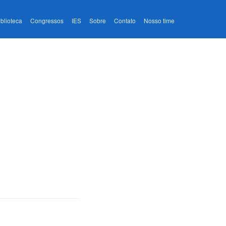
iblioteca
Congressos
IES
Sobre
Contato
Nosso time