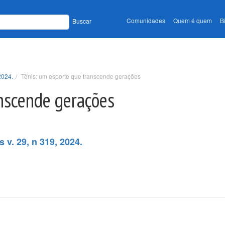
Comunidades
Quem é quem
B
Buscar
2024.
Tênis: um esporte que transcende gerações
anscende gerações
 v. 29, n 319, 2024.