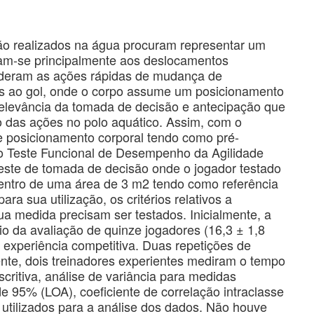
são realizados na água procuram representar um
ltam-se principalmente aos deslocamentos
ideram as ações rápidas de mudança de
as ao gol, onde o corpo assume um posicionamento
relevância da tomada de decisão e antecipação que
 das ações no polo aquático. Assim, com o
de posicionamento corporal tendo como pré-
o o Teste Funcional de Desempenho da Agilidade
ste de tomada de decisão onde o jogador testado
entro de uma área de 3 m2 tendo como referência
ara sua utilização, os critérios relativos a
sua medida precisam ser testados. Inicialmente, a
io da avaliação de quinze jogadores (16,3 ± 1,8
experiência competitiva. Duas repetições de
ente, dois treinadores experientes mediram o tempo
scritiva, análise de variância para medidas
e 95% (LOA), coeficiente de correlação intraclasse
utilizados para a análise dos dados. Não houve