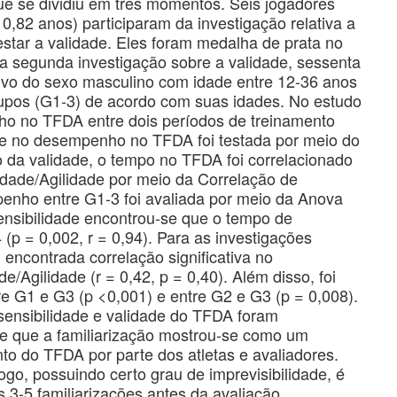
ue se dividiu em três momentos. Seis jogadores
 0,82 anos) participaram da investigação relativa a
testar a validade. Eles foram medalha de prata no
 segunda investigação sobre a validade, sessenta
tivo do sexo masculino com idade entre 12-36 anos
grupos (G1-3) de acordo com suas idades. No estudo
ho no TFDA entre dois períodos de treinamento
tre no desempenho no TFDA foi testada por meio do
ão da validade, o tempo no TFDA foi correlacionado
idade/Agilidade por meio da Correlação de
enho entre G1-3 foi avaliada por meio da Anova
 sensibilidade encontrou-se que o tempo de
(p = 0,002, r = 0,94). Para as investigações
 encontrada correlação significativa no
Agilidade (r = 0,42, p = 0,40). Além disso, foi
re G1 e G3 (p <0,001) e entre G2 e G3 (p = 0,008).
a sensibilidade e validade do TFDA foram
e que a familiarização mostrou-se como um
o do TFDA por parte dos atletas e avaliadores.
o, possuindo certo grau de imprevisibilidade, é
 3-5 familiarizações antes da avaliação