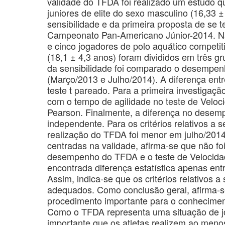
validade do TFDA foi realizado um estudo q
juniores de elite do sexo masculino (16,33 ±
sensibilidade e da primeira proposta de se 
Campeonato Pan-Americano Júnior-2014. Na
e cinco jogadores de polo aquático competi
(18,1 ± 4,3 anos) foram divididos em três 
da sensibilidade foi comparado o desempen
(Março/2013 e Julho/2014). A diferença en
teste t pareado. Para a primeira investigaç
com o tempo de agilidade no teste de Veloc
Pearson. Finalmente, a diferença no desemp
independente. Para os critérios relativos a
realização do TFDA foi menor em julho/2014 
centradas na validade, afirma-se que não foi
desempenho do TFDA e o teste de Velocidade/
encontrada diferença estatística apenas ent
Assim, indica-se que os critérios relativos 
adequados. Como conclusão geral, afirma-s
procedimento importante para o conheciment
Como o TFDA representa uma situação de jog
importante que os atletas realizem ao menos