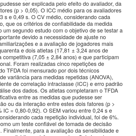
 pudesse ser explicada pelo efeito do avaliador, da
atores (p > 0,05). O ICC médio para os avaliadores
13 s e 0,49 s. O CV médio, considerando cada
ão, que os critérios de confiabilidade da medida
to um segundo estudo com o objetivo de se testar a
importante devido a necessidade de ajuste no
miliarizações e a avaliação de jogadores mais
uarenta e dois atletas (17,81 ± 3,24 anos de
 competitiva (7,05 ± 2,84 anos) e que participam
ional. Foram realizadas cinco repetições de
 do TFDA foi mensurado por dois técnicos
se de variância para medidas repetidas (ANOVA),
iente de correlação intraclasse (ICC) e erro padrão
nálise dos dados. Os atletas completaram o TFDA
ficativa entre as medidas que pudesse ser
ção ou da interação entre estes dois fatores (p >
% IC = 0,80-0,92). O SEM variou entre 0,24 s e
onsiderando cada repetição individual, foi de 6%.
como um teste confiável de tomada de decisão
. Finalmente, para a avaliação da sensibilidade e