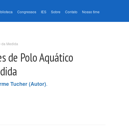
iblioteca
Congressos
IES
Sobre
Contato
Nosso time
e da Medida
s de Polo Aquático
edida
.
rme Tucher (Autor)