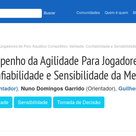
Comunidades
Quem é quem
B
Buscar
ogadores de Polo Aquático Competitivo: Validade, Confiabilidade e Sensibilidad
penho da Agilidade Para Jogadore
nfiabilidade e Sensibilidade da M
,
(Orientador),
ntador)
Nuno Domingos Garrido
Guilhe
dade
Sensibilidade
Tomada de Decisão