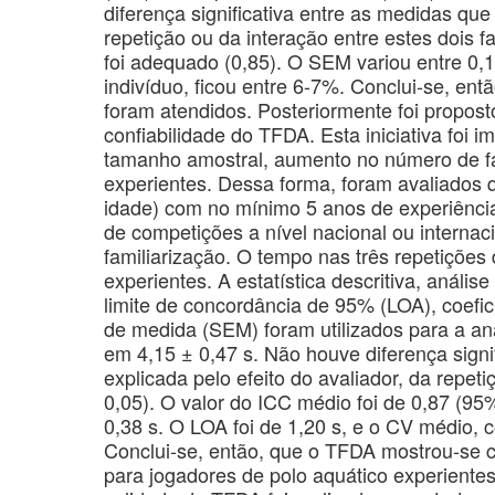
diferença significativa entre as medidas que
repetição ou da interação entre estes dois f
foi adequado (0,85). O SEM variou entre 0,
indivíduo, ficou entre 6-7%. Conclui-se, ent
foram atendidos. Posteriormente foi propos
confiabilidade do TFDA. Esta iniciativa foi 
tamanho amostral, aumento no número de fa
experientes. Dessa forma, foram avaliados q
idade) com no mínimo 5 anos de experiência
de competições a nível nacional ou internac
familiarização. O tempo nas três repetições
experientes. A estatística descritiva, análi
limite de concordância de 95% (LOA), coefic
de medida (SEM) foram utilizados para a a
em 4,15 ± 0,47 s. Não houve diferença signi
explicada pelo efeito do avaliador, da repeti
0,05). O valor do ICC médio foi de 0,87 (95
0,38 s. O LOA foi de 1,20 s, e o CV médio, c
Conclui-se, então, que o TFDA mostrou-se 
para jogadores de polo aquático experientes