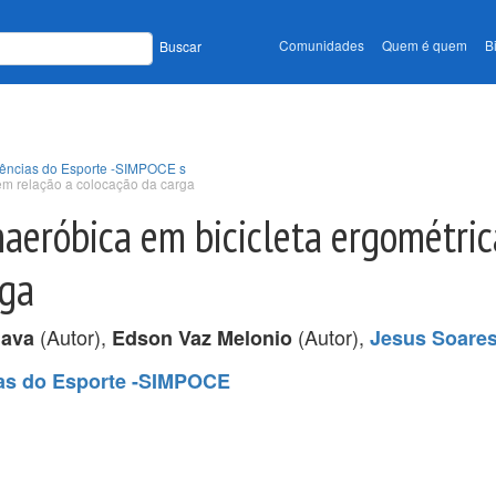
Comunidades
Quem é quem
B
Buscar
Ciências do Esporte -SIMPOCE s
 em relação a colocação da carga
naeróbica em bicicleta ergométri
rga
(Autor),
(Autor),
Gava
Edson Vaz Melonio
Jesus Soares
ias do Esporte -SIMPOCE