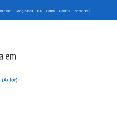
iblioteca
Congressos
IES
Sobre
Contato
Nosso time
ca em
.
 (Autor)