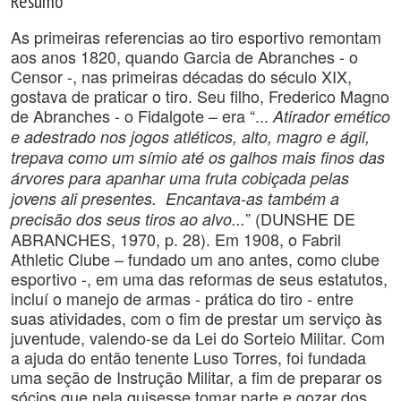
Resumo
As primeiras referencias ao tiro esportivo remontam
aos anos 1820, quando Garcia de Abranches - o
Censor -, nas primeiras décadas do século XIX,
gostava de praticar o tiro. Seu filho, Frederico Magno
de Abranches - o Fidalgote – era “...
Atirador emético
e adestrado nos jogos atléticos, alto, magro e ágil,
trepava como um símio até os galhos mais finos das
árvores para apanhar uma fruta cobiçada pelas
jovens ali presentes. Encantava-as também a
” (DUNSHE DE
precisão dos seus tiros ao alvo...
ABRANCHES, 1970, p. 28). Em 1908, o Fabril
Athletic Clube – fundado um ano antes, como clube
esportivo -, em uma das reformas de seus estatutos,
incluí o manejo de armas - prática do tiro - entre
suas atividades, com o fim de prestar um serviço às
juventude, valendo-se da Lei do Sorteio Militar. Com
a ajuda do então tenente Luso Torres, foi fundada
uma seção de Instrução Militar, a fim de preparar os
sócios que nela quisesse tomar parte e gozar dos