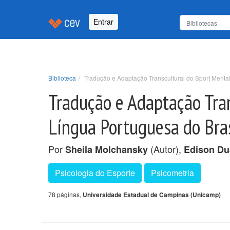
Entrar
Biblioteca
Tradução e Adaptação Transcultural do Sport Menta
Tradução e Adaptação Tra
Língua Portuguesa do Bras
Por
(Autor),
Sheila Molchansky
Edison Du
Psicologia do Esporte
Psicometria
78 páginas,
Universidade Estadual de Campinas (Unicamp)