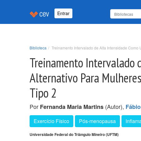
Entrar
Biblioteca
Treinamento Intervalado de Alta Intensidade Como 
Treinamento Intervalado 
Alternativo Para Mulhere
Tipo 2
Por
(Autor),
Fernanda Maria Martins
Fábio
Exercício Físico
Pós-menopausa
Inflam
Universidade Federal do Triângulo Mineiro (UFTM)