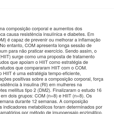
 na composição corporal e aumentos dos
ca causa resistência insulínica e diabetes. Em
M) é capaz de prevenir ou melhorar a inflamação
. No entanto, COM apresenta longa sessão de
um para não praticar exercício. Sendo assim, o
e (HIIT) surge como uma proposta de tratamento
tudos que apoiam o HIIT como estratégia de
á estudos que compararam HIIT com o COM.
 o HIIT é uma estratégia tempo-eficiente,
ões positivas sobre a composição corporal, força
sistência à insulina (RI) em mulheres na
es mellitus tipo 2 (DM2). Finalizaram o estudo 16
 em dois grupos: COM (n=8) e HIIT (n=8). Os
r semana durante 12 semanas. A composição
Os indicadores metabólicos foram determinados por
lamatórios por método de imunoensaio enzimático.