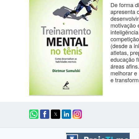
De forma di
apresenta d
desenvolvi
motivação e
inteligênci
competição.
(desde a in
atletas, pr
educação fí
áreas afins.
melhorar e 
e transfor