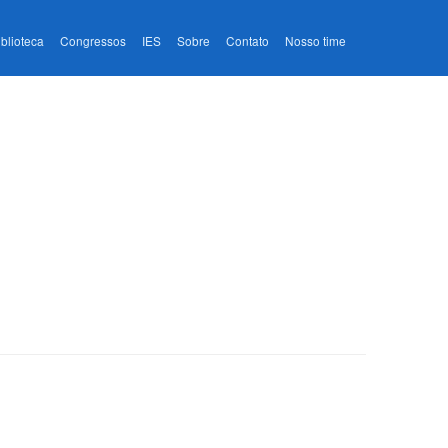
iblioteca
Congressos
IES
Sobre
Contato
Nosso time