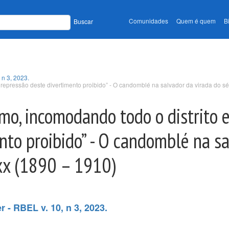
Comunidades
Quem é quem
B
Buscar
 n 3, 2023.
repressão deste divertimento proibido” - O candomblé na salvador da virada do sé
o, incomodando todo o distrito e
nto proibido” - O candomblé na s
 xx (1890 – 1910)
 - RBEL v. 10, n 3, 2023.