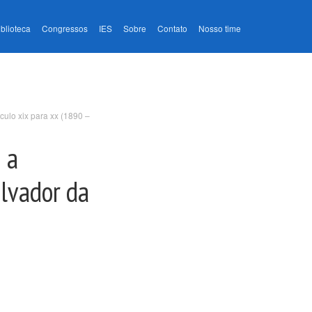
iblioteca
Congressos
IES
Sobre
Contato
Nosso time
culo xix para xx (1890 –
 a
alvador da