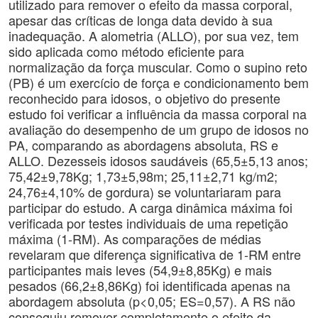
utilizado para remover o efeito da massa corporal,
apesar das críticas de longa data devido à sua
inadequação. A alometria (ALLO), por sua vez, tem
sido aplicada como método eficiente para
normalização da força muscular. Como o supino reto
(PB) é um exercício de força e condicionamento bem
reconhecido para idosos, o objetivo do presente
estudo foi verificar a influência da massa corporal na
avaliação do desempenho de um grupo de idosos no
PA, comparando as abordagens absoluta, RS e
ALLO. Dezesseis idosos saudáveis ​​(65,5±5,13 anos;
75,42±9,78Kg; 1,73±5,98m; 25,11±2,71 kg/m2;
24,76±4,10% de gordura) se voluntariaram para
participar do estudo. A carga dinâmica máxima foi
verificada por testes individuais de uma repetição
máxima (1-RM). As comparações de médias
revelaram que diferença significativa de 1-RM entre
participantes mais leves (54,9±8,85Kg) e mais
pesados ​​(66,2±8,86Kg) foi identificada apenas na
abordagem absoluta (p<0,05; ES=0,57). A RS não
conseguiu remover completamente o efeito da