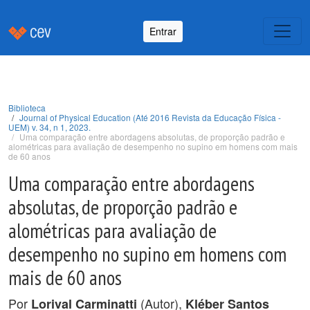
Entrar
Biblioteca
Journal of Physical Education (Até 2016 Revista da Educação Física -
UEM) v. 34, n 1, 2023.
Uma comparação entre abordagens absolutas, de proporção padrão e
alométricas para avaliação de desempenho no supino em homens com mais
de 60 anos
Uma comparação entre abordagens
absolutas, de proporção padrão e
alométricas para avaliação de
desempenho no supino em homens com
mais de 60 anos
Por
(Autor),
Lorival Carminatti
Kléber Santos