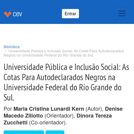
Entrar
Biblioteca
Universidade Pública e Inclusão Social: As Cotas Para Autodeclarados
Negros na Universidade Federal do Rio Grande do Sul.
Universidade Pública e Inclusão Social: As
Cotas Para Autodeclarados Negros na
Universidade Federal do Rio Grande do
Sul.
Por
(Autor),
Maria Cristina Lunardi Kern
Denise
(Orientador),
Macedo Ziliotto
Dinora Tereza
(Co-orientador).
Zucchetti