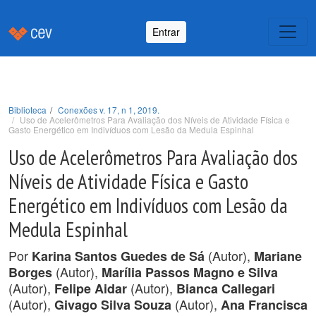
Entrar
Biblioteca
Conexões v. 17, n 1, 2019.
Uso de Acelerômetros Para Avaliação dos Níveis de Atividade Física e
Gasto Energético em Indivíduos com Lesão da Medula Espinhal
Uso de Acelerômetros Para Avaliação dos
Níveis de Atividade Física e Gasto
Energético em Indivíduos com Lesão da
Medula Espinhal
Por
(Autor),
Karina Santos Guedes de Sá
Mariane
(Autor),
Borges
Marília Passos Magno e Silva
(Autor),
(Autor),
Felipe Aidar
Bianca Callegari
(Autor),
(Autor),
Givago Silva Souza
Ana Francisca