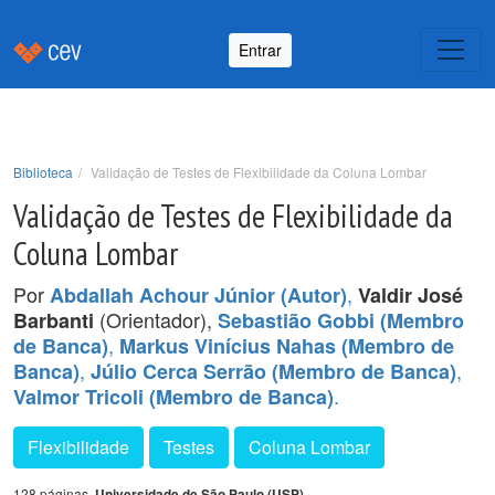
Entrar
Biblioteca
Validação de Testes de Flexibilidade da Coluna Lombar
Validação de Testes de Flexibilidade da
Coluna Lombar
Por
,
Abdallah Achour Júnior (Autor)
Valdir José
(Orientador),
Barbanti
Sebastião Gobbi (Membro
,
de Banca)
Markus Vinícius Nahas (Membro de
,
,
Banca)
Júlio Cerca Serrão (Membro de Banca)
.
Valmor Tricoli (Membro de Banca)
Flexibilidade
Testes
Coluna Lombar
128 páginas,
Universidade de São Paulo (USP)