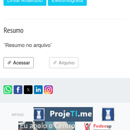
Limiar Anaeróbio
Eletromiografia
Resumo
¨Resumo no arquivo¨
Acessar
Arquivo
APOIO