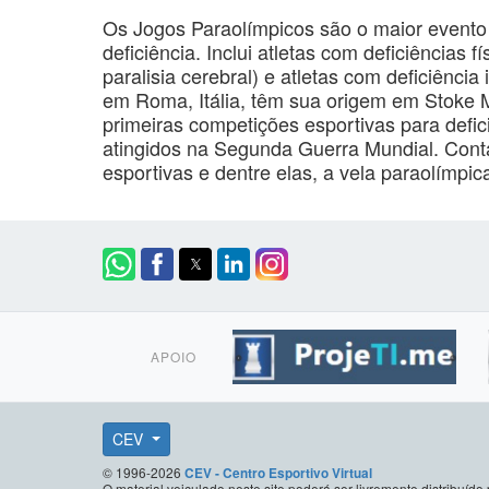
Os Jogos Paraolímpicos são o maior evento
deficiência. Inclui atletas com deficiências
paralisia cerebral) e atletas com deficiência
em Roma, Itália, têm sua origem em Stoke M
primeiras competições esportivas para defici
atingidos na Segunda Guerra Mundial. Cont
esportivas e dentre elas, a vela paraolímpic
APOIO
CEV
© 1996-2026
CEV - Centro Esportivo Virtual
O material veiculado neste site poderá ser livremente distribuí