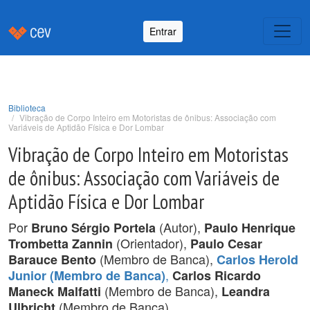
Entrar
Biblioteca
Vibração de Corpo Inteiro em Motoristas de ônibus: Associação com
Variáveis de Aptidão Física e Dor Lombar
Vibração de Corpo Inteiro em Motoristas
de ônibus: Associação com Variáveis de
Aptidão Física e Dor Lombar
Por
(Autor),
Bruno Sérgio Portela
Paulo Henrique
(Orientador),
Trombetta Zannin
Paulo Cesar
(Membro de Banca),
Barauce Bento
Carlos Herold
,
Junior (Membro de Banca)
Carlos Ricardo
(Membro de Banca),
Maneck Malfatti
Leandra
(Membro de Banca).
Ulbricht