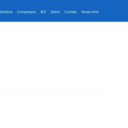
iblioteca
Congressos
IES
Sobre
Contato
Nosso time