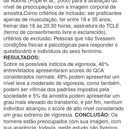
de Adônis (Pope et al., 2000) para a avaliação do
nível de preocupação com a imagem corporal da
amostra.Como critérios de inclusão: ser praticantes
apenas de musculação, ter entre 18 e 35 anos,
treinar das 18 às 20:30 horas, assinatura do TCLE
(termo de consentimento livre e esclarecido),
critérios de exclusão: Pessoas que não tivessem
condições físicas e psicológicas para responder o
questionário e indivíduos do sexo feminino.
RESULTADOS:
Sobre os possíveis indícios de vigorexia, 46%
entrevistados apresentaram scores do QCA
considerados normais; 49% podem apresentar um
nível leve a moderado de vigorexia, como também,
podem ser vítimas dos padrões impostos pela
sociedade e 5% da amostra podem apresentar um
grau mais elevado do transtorno, e por fim, nenhum
indivíduo alcançou o score de alto nível considerado
um grau extremo de vigorexia.
Os
CONCLUSÃO:
homens estão preocupados com sua imagem, com
sua aparência, todavia, neste estudo não tivemos