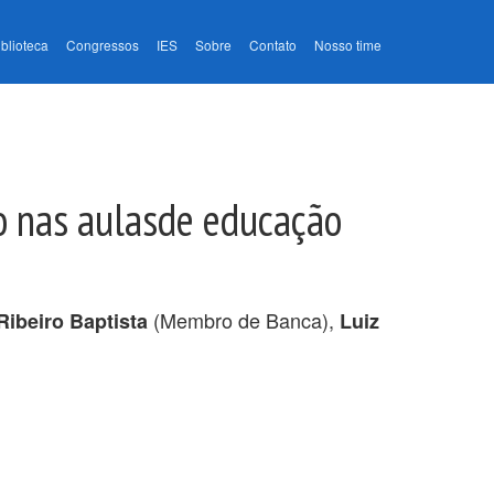
iblioteca
Congressos
IES
Sobre
Contato
Nosso time
ão nas aulasde educação
(Membro de Banca),
Ribeiro Baptista
Luiz