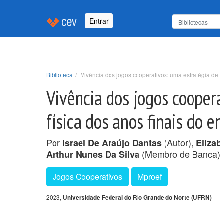
Entrar
Biblioteca
Vivência dos jogos cooperativos: uma estratégia de
Vivência dos jogos cooper
física dos anos finais do 
Por
(Autor),
Israel De Araújo Dantas
Eliza
(Membro de Banca)
Arthur Nunes Da Silva
Jogos Cooperativos
Mproef
2023,
Universidade Federal do Rio Grande do Norte (UFRN)