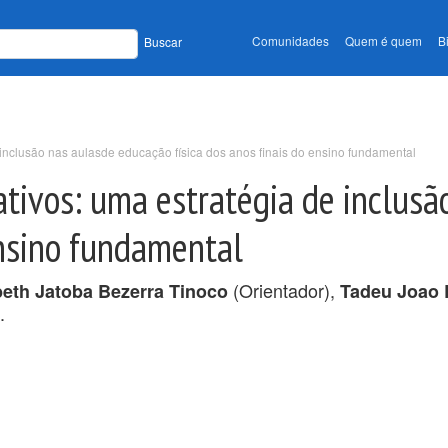
Comunidades
Quem é quem
B
Buscar
 inclusão nas aulasde educação física dos anos finais do ensino fundamental
ativos: uma estratégia de inclus
ensino fundamental
(Orientador),
beth Jatoba Bezerra Tinoco
Tadeu Joao 
.