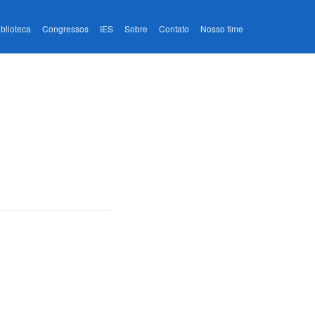
iblioteca
Congressos
IES
Sobre
Contato
Nosso time