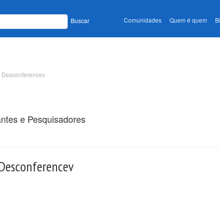
Comunidades
Quem é quem
B
Buscar
na Desconferencev
antes e Pesquisadores
 Desconferencev