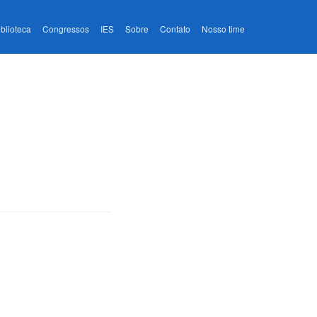
iblioteca
Congressos
IES
Sobre
Contato
Nosso time