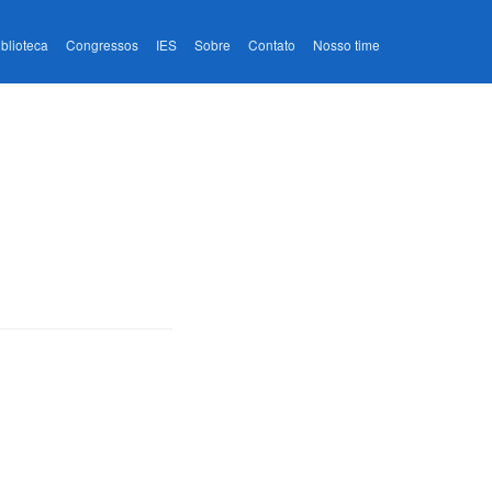
iblioteca
Congressos
IES
Sobre
Contato
Nosso time