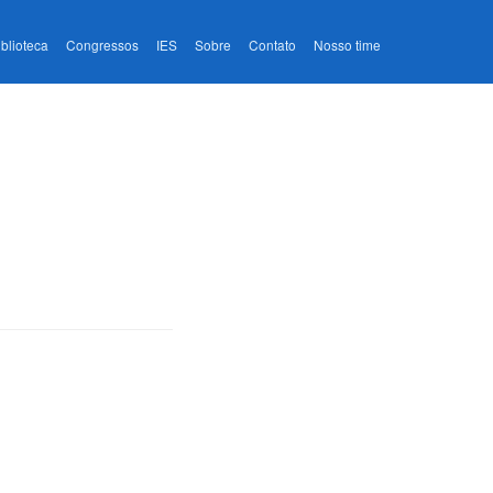
iblioteca
Congressos
IES
Sobre
Contato
Nosso time