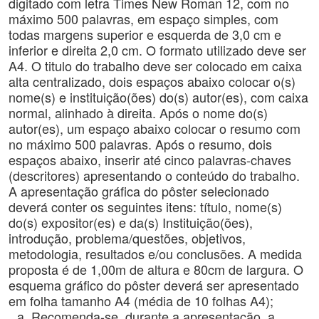
digitado com letra Times New Roman 12, com no
máximo 500 palavras, em espaço simples, com
todas margens superior e esquerda de 3,0 cm e
inferior e direita 2,0 cm. O formato utilizado deve ser
A4. O titulo do trabalho deve ser colocado em caixa
alta centralizado, dois espaços abaixo colocar o(s)
nome(s) e instituição(ões) do(s) autor(es), com caixa
normal, alinhado à direita. Após o nome do(s)
autor(es), um espaço abaixo colocar o resumo com
no máximo 500 palavras. Após o resumo, dois
espaços abaixo, inserir até cinco palavras-chaves
(descritores) apresentando o conteúdo do trabalho.
A apresentação gráfica do pôster selecionado
deverá conter os seguintes itens: título, nome(s)
do(s) expositor(es) e da(s) Instituição(ões),
introdução, problema/questões, objetivos,
metodologia, resultados e/ou conclusões. A medida
proposta é de 1,00m de altura e 80cm de largura. O
esquema gráfico do pôster deverá ser apresentado
em folha tamanho A4 (média de 10 folhas A4);
Recomenda-se, durante a apresentação, a