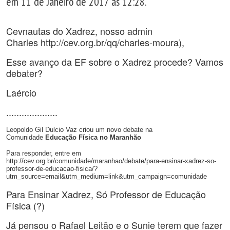
em 11 de Janeiro de 2017 às 12:28.
Cevnautas do Xadrez, nosso admin
Charles http://cev.org.br/qq/charles-moura),
Esse avanço da EF sobre o Xadrez procede? Vamos
debater?
Laércio
....................
Leopoldo Gil Dulcio Vaz criou um novo debate na
Comunidade
Educação Física no Maranhão
Para responder, entre em
http://cev.org.br/comunidade/maranhao/debate/para-ensinar-xadrez-so-
professor-de-educacao-fisica/?
utm_source=email&utm_medium=link&utm_campaign=comunidade
Para Ensinar Xadrez, Só Professor de Educação
Física (?)
Já pensou o Rafael Leitão e o Sunie terem que fazer