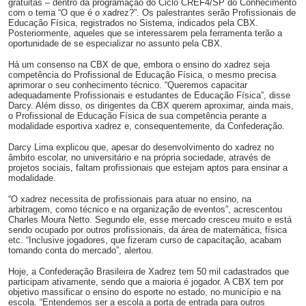
gratuitas – dentro da programação do Ciclo CREF4/SP do Conhecimento
com o tema “O que é o xadrez?”. Os palestrantes serão Profissionais de
Educação Física, registrados no Sistema, indicados pela CBX.
Posteriormente, aqueles que se interessarem pela ferramenta terão a
oportunidade de se especializar no assunto pela CBX.
Há um consenso na CBX de que, embora o ensino do xadrez seja
competência do Profissional de Educação Física, o mesmo precisa
aprimorar o seu conhecimento técnico. “Queremos capacitar
adequadamente Profissionais e estudantes de Educação Física”, disse
Darcy. Além disso, os dirigentes da CBX querem aproximar, ainda mais,
o Profissional de Educação Física de sua competência perante a
modalidade esportiva xadrez e, consequentemente, da Confederação.
Darcy Lima explicou que, apesar do desenvolvimento do xadrez no
âmbito escolar, no universitário e na própria sociedade, através de
projetos sociais, faltam profissionais que estejam aptos para ensinar a
modalidade.
“O xadrez necessita de profissionais para atuar no ensino, na
arbitragem, como técnico e na organização de eventos”, acrescentou
Charles Moura Netto. Segundo ele, esse mercado cresceu muito e está
sendo ocupado por outros profissionais, da área de matemática, física
etc. “Inclusive jogadores, que fizeram curso de capacitação, acabam
tomando conta do mercado”, alertou.
Hoje, a Confederação Brasileira de Xadrez tem 50 mil cadastrados que
participam ativamente, sendo que a maioria é jogador. A CBX tem por
objetivo massificar o ensino do esporte no estado, no município e na
escola. “Entendemos ser a escola a porta de entrada para outros