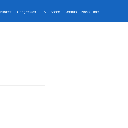
iblioteca
Congressos
IES
Sobre
Contato
Nosso time