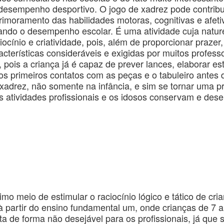
 desempenho desportivo. O jogo de xadrez pode contribu
rimoramento das habilidades motoras, cognitivas e afeti
ando o desempenho escolar. É uma atividade cuja nature
ocínio e criatividade, pois, além de proporcionar praze
acterísticas consideráveis e exigidas por muitos profes
, pois a criança já é capaz de prever lances, elaborar e
 primeiros contatos com as peças e o tabuleiro antes d
xadrez, não somente na infância, e sim se tornar uma pra
atividades profissionais e os idosos conservam e des
timo meio de estimular o raciocínio lógico e tático de cr
 à partir do ensino fundamental um, onde crianças de 7 
sta de forma não desejável para os profissionais, já que