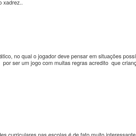
o xadrez..
tático, no qual o jogador deve pensar em situações possí
 por ser um jogo com muitas regras acredito que crianç
des curriculares nas escolas é de fato muito interessan