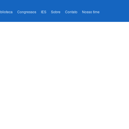
iblioteca
Congressos
IES
Sobre
Contato
Nosso time