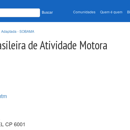
Comunidades
Quem é quem
B
Buscar
ora Adaptada - SOBAMA
sileira de Atividade Motora
htm
a
EL CP 6001