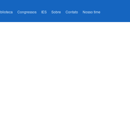
iblioteca
Congressos
IES
Sobre
Contato
Nosso time