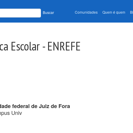
Comunidades
Quem é quem
B
Buscar
ica Escolar - ENREFE
ade federal de Juiz de Fora
mpus Univ