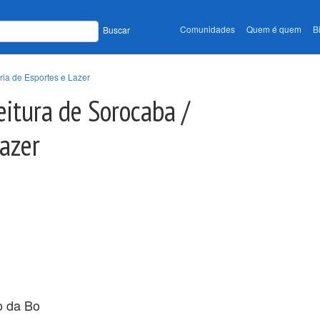
Comunidades
Quem é quem
B
Buscar
aria de Esportes e Lazer
eitura de Sorocaba /
Lazer
o da Bo