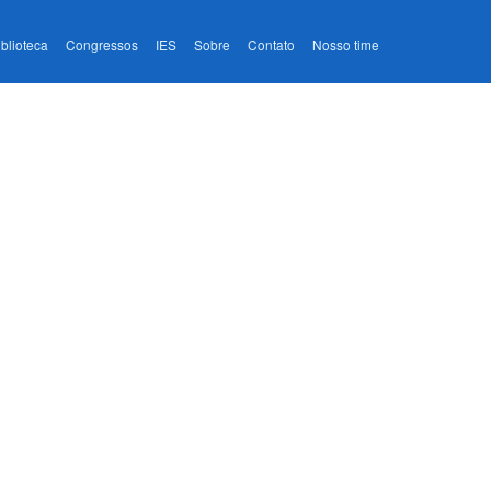
iblioteca
Congressos
IES
Sobre
Contato
Nosso time