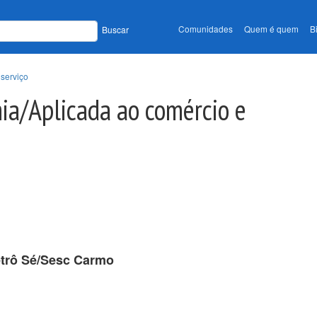
Comunidades
Quem é quem
B
Buscar
serviço
ia/Aplicada ao comércio e
etrô Sé/Sesc Carmo