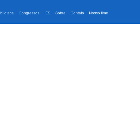
iblioteca
Congressos
IES
Sobre
Contato
Nosso time