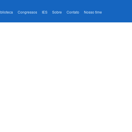
iblioteca
Congressos
IES
Sobre
Contato
Nosso time