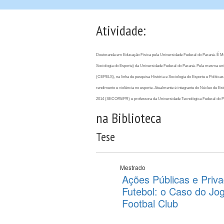
Atividade:
Doutoranda em Educação Física pela Universidade Federal do Paraná. É M
Sociologia do Esporte) da Universidade Federal do Paraná. Pela mesma uni
(CEPELS), na linha de pesquisa História e Sociologia do Esporte e Políticas
rendimento e violência no esporte. Atualmente é integrante do Núcleo de E
2014 (SECOPA/PR) e professora da Universidade Tecnológica Federal do 
na Biblioteca
Tese
Mestrado
Ações Públicas e Priv
Futebol: o Caso do Jog
Footbal Club