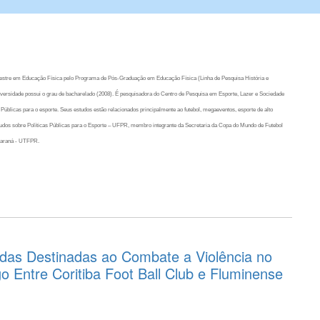
estre em Educação Física pelo Programa de Pós-Graduação em Educação Física (Linha de Pesquisa História e
versidade possui o grau de bacharelado (2008). É pesquisadora do Centro de Pesquisa em Esporte, Lazer e Sociedade
 Públicas para o esporte. Seus estudos estão relacionados principalmente ao futebol, megaeventos, esporte de alto
studos sobre Políticas Públicas para o Esporte – UFPR, membro integrante da Secretaria da Copa do Mundo de Futebol
Paraná - UTFPR.
adas Destinadas ao Combate a Violência no
o Entre Coritiba Foot Ball Club e Fluminense