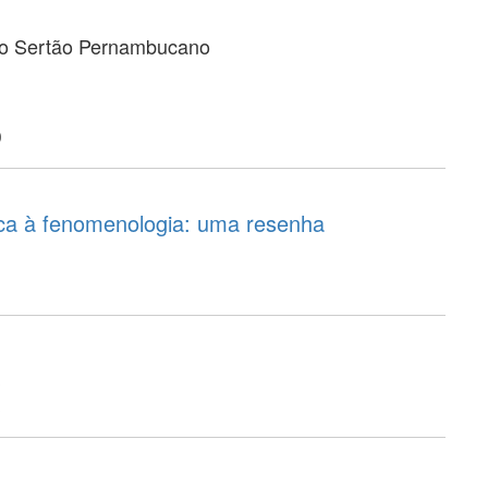
 do Sertão Pernambucano
o
ica à fenomenologia: uma resenha