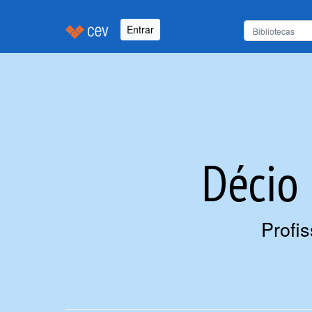
Entrar
Décio 
Profi