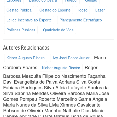
Esportes
Estado do Ceará
Futebol
Gestão
Gestão Pública
Gestão do Esporte
Idoso
Lazer
Lei de Incentivo ao Esporte
Planejamento Estratégico
Políticas Públicas
Qualidade de Vida
Autores Relacionados
Elano
Kléber Augusto Ribeiro
Ary José Rocco Junior
Cordeiro Soares
Roger
Kleber Augusto Ribeiro
Barbosa Mesquita
Filipe do Nascimento Façanha
Davi Evangelista de Paiva
Adriana Silva Costa
Fabiana Rodrigues Silva
Alícia Lafayete Santos da
Silva
Sabrina Mendes Oliveira Barbosa
Maria José
Gomes Pompeu
Roberto Marcelino Gama
Angela
Maria Nunes da Silva
Livia Ximnes Cavalcante
Robson de Oliveira Marinho
Nathalie Dias Maciel
Denise Andrade Duarte
Mateus Dória de Sousa