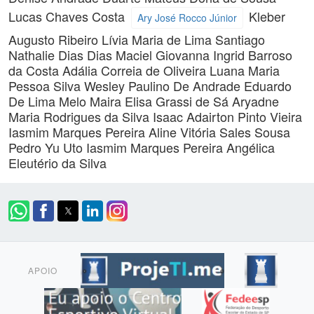
Lucas Chaves Costa
Kleber
Ary José Rocco Júnior
Augusto Ribeiro
Lívia Maria de Lima Santiago
Nathalie Dias Dias Maciel
Giovanna Ingrid Barroso
da Costa
Adália Correia de Oliveira
Luana Maria
Pessoa Silva
Wesley Paulino De Andrade
Eduardo
De Lima Melo
Maira Elisa Grassi de Sá
Aryadne
Maria Rodrigues da Silva
Isaac Adairton Pinto Vieira
Iasmim Marques Pereira
Aline Vitória Sales Sousa
Pedro Yu Uto
Iasmim Marques Pereira
Angélica
Eleutério da Silva
APOIO