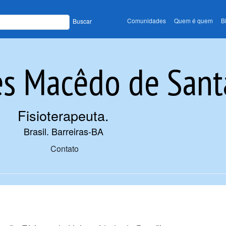
Comunidades
Quem é quem
B
Buscar
es Macêdo de San
Fisioterapeuta
.
Brasil. Barreiras-BA
Contato