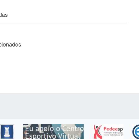
adas
acionados