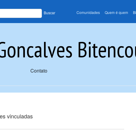
Comunidades
Quem é quem
B
Buscar
Goncalves Bitenco
Contato
ões vinculadas