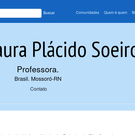
Comunidades
Quem é quem
B
Buscar
aura Plácido Soeir
Professora
.
Brasil. Mossoró-RN
Contato