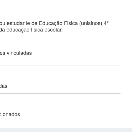
u estudante de Educação Fisica (unisinos) 4°
a educação fisica escolar.
ões vinculadas
adas
acionados