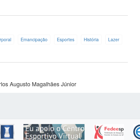
rporal
Emancipação
Esportes
História
Lazer
rlos Augusto Magalhães Júnior