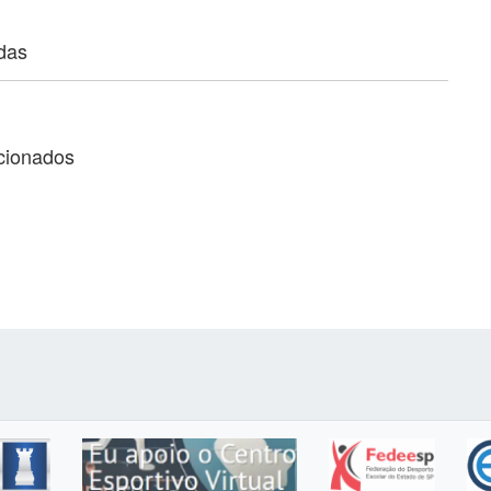
adas
acionados